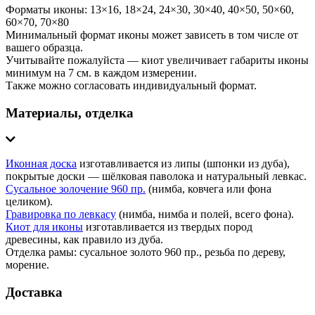
Форматы иконы: 13×16, 18×24, 24×30, 30×40, 40×50, 50×60,
60×70, 70×80
Минимальный формат иконы может зависеть в том числе от
вашего образца.
Учитывайте пожалуйста — киот увеличивает габариты иконы
минимум на 7 см. в каждом измерении.
Также можно согласовать индивидуальный формат.
Материалы, отделка
Иконная доска
изготавливается из липы (шпонки из дуба),
покрытые доски — шёлковая паволока и натуральный левкас.
Сусальное золочение 960 пр.
(нимба, ковчега или фона
целиком).
Гравировка по левкасу
(нимба, нимба и полей, всего фона).
Киот для иконы
изготавливается из твердых пород
древесины, как правило из дуба.
Отделка рамы: сусальное золото 960 пр., резьба по дереву,
морение.
Доставка