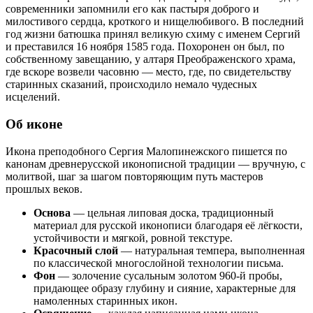
современники запомнили его как пастыря доброго и
милостивого сердца, кроткого и нищелюбивого. В последний
год жизни батюшка принял великую схиму с именем Сергий
и преставился 16 ноября 1585 года. Похоронен он был, по
собственному завещанию, у алтаря Преображенского храма,
где вскоре возвели часовню — место, где, по свидетельству
старинных сказаний, происходило немало чудесных
исцелений.
Об иконе
Икона преподобного Сергия Малопинежского пишется по
канонам древнерусской иконописной традиции — вручную, с
молитвой, шаг за шагом повторяющим путь мастеров
прошлых веков.
Основа
— цельная липовая доска, традиционный
материал для русской иконописи благодаря её лёгкости,
устойчивости и мягкой, ровной текстуре.
Красочный слой
— натуральная темпера, выполненная
по классической многослойной технологии письма.
Фон
— золочение сусальным золотом 960-й пробы,
придающее образу глубину и сияние, характерные для
намоленных старинных икон.