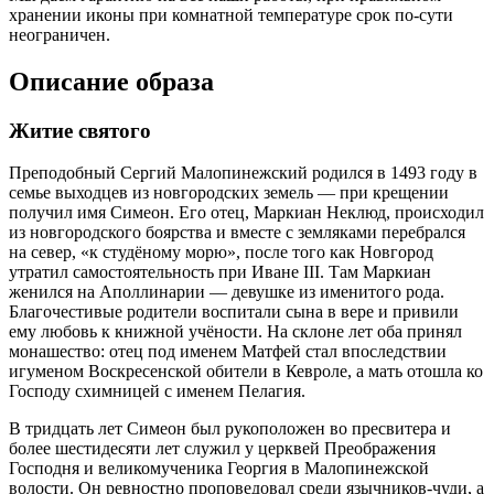
хранении иконы при комнатной температуре срок по-сути
неограничен.
Описание образа
Житие святого
Преподобный Сергий Малопинежский родился в 1493 году в
семье выходцев из новгородских земель — при крещении
получил имя Симеон. Его отец, Маркиан Неклюд, происходил
из новгородского боярства и вместе с земляками перебрался
на север, «к студёному морю», после того как Новгород
утратил самостоятельность при Иване III. Там Маркиан
женился на Аполлинарии — девушке из именитого рода.
Благочестивые родители воспитали сына в вере и привили
ему любовь к книжной учёности. На склоне лет оба принял
монашество: отец под именем Матфей стал впоследствии
игуменом Воскресенской обители в Кевроле, а мать отошла ко
Господу схимницей с именем Пелагия.
В тридцать лет Симеон был рукоположен во пресвитера и
более шестидесяти лет служил у церквей Преображения
Господня и великомученика Георгия в Малопинежской
волости. Он ревностно проповедовал среди язычников-чуди, а