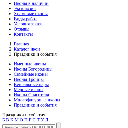
Иконы в наличии
Эксклюзив
Храмовые иконы
Виды работ
Условия заказа
Отзывы
Контакты
Главная
Каталог икон
Праздники и события
Именные иконы
Иконы Богородицы
Семейные иконы
Иконы Троицы
Венчальные пары
Мерные иконы
Иконы Спасителя
Многофигурные иконы
Праздники и события
Праздники и события
Б
В
К
М
О
П
Р
С
Т
У
Я