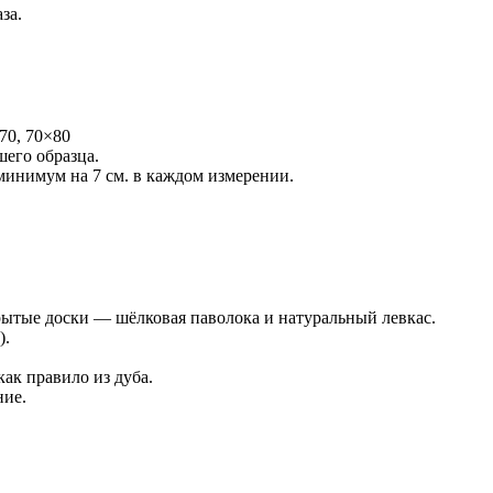
за.
70, 70×80
его образца.
инимум на 7 см. в каждом измерении.
рытые доски — шёлковая паволока и натуральный левкас.
).
ак правило из дуба.
ние.