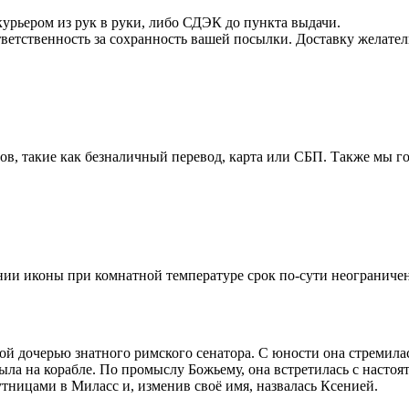
курьером из рук в руки, либо СДЭК до пункта выдачи.
етственность за сохранность вашей посылки. Доставку желатель
, такие как безналичный перевод, карта или СБП. Также мы го
ии иконы при комнатной температуре срок по-сути неограничен
ой дочерью знатного римского сенатора. С юности она стремилас
ла на корабле. По промыслу Божьему, она встретилась с настоят
путницами в Миласс и, изменив своё имя, назвалась Ксенией.