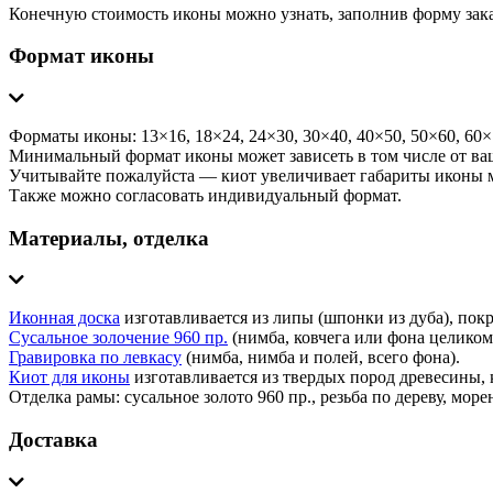
Конечную стоимость иконы можно узнать, заполнив форму зака
Формат иконы
Форматы иконы: 13×16, 18×24, 24×30, 30×40, 40×50, 50×60, 60×
Минимальный формат иконы может зависеть в том числе от ваш
Учитывайте пожалуйста — киот увеличивает габариты иконы м
Также можно согласовать индивидуальный формат.
Материалы, отделка
Иконная доска
изготавливается из липы (шпонки из дуба), пок
Сусальное золочение 960 пр.
(нимба, ковчега или фона целиком
Гравировка по левкасу
(нимба, нимба и полей, всего фона).
Киот для иконы
изготавливается из твердых пород древесины, к
Отделка рамы: сусальное золото 960 пр., резьба по дереву, море
Доставка